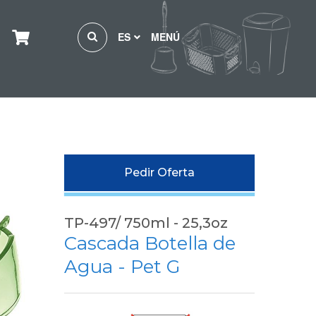
ES
MENÚ
Pedir Oferta
TP-497/ 750ml - 25,3oz
Cascada Botella de
Agua - Pet G